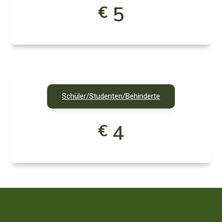
5
€
Schüler/Studenten/Behinderte
4
€